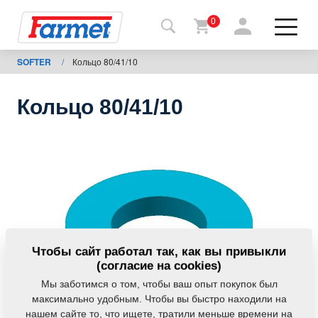
0
SOFTER
/
Кольцо 80/41/10
Назад
на
сайт
Кольцо 80/41/10
Фармет-
шоп
Мои
машины
К
Чтобы сайт работал так, как вы привыкли
скачиванию
(согласие на cookies)
Мы заботимся о том, чтобы ваш опыт покупок был
максимально удобным. Чтобы вы быстро находили на
Контакты
нашем сайте то, что ищете, тратили меньше времени на