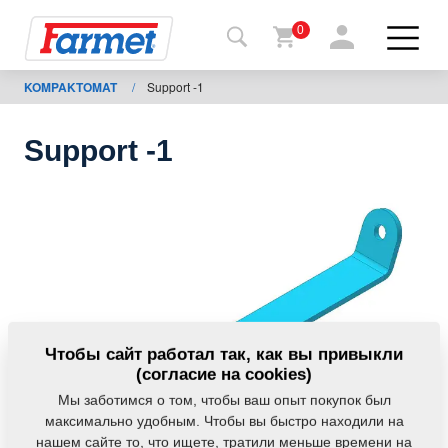
0
KOMPAKTOMAT
/
Support -1
Назад
на
сайт
Support -1
Фармет-
шоп
Мои
машины
К
Чтобы сайт работал так, как вы привыкли
скачиванию
(согласие на cookies)
Мы заботимся о том, чтобы ваш опыт покупок был
максимально удобным. Чтобы вы быстро находили на
Контакты
нашем сайте то, что ищете, тратили меньше времени на