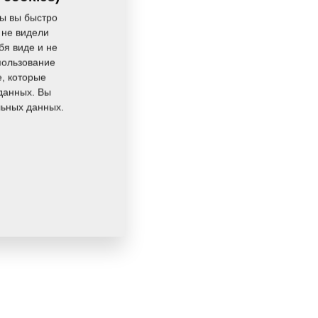
ы вы быстро
 не видели
бя виде и не
пользование
e, которые
данных. Вы
льных данных.