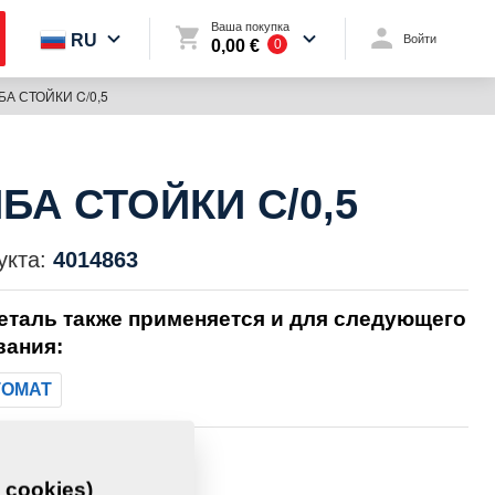
Ваша покупка
RU
Войти
0,00 €
0
А СТОЙКИ C/0,5
БА СТОЙКИ C/0,5
укта:
4014863
еталь также применяется и для следующего
вания:
TOMAT
0,0030 Кг
 cookies)