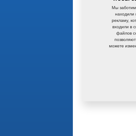
Мы заботим
находили 
рекламу, ко
входили в 
файлов co
позволяют
можете измен