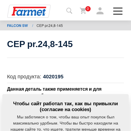
0
FALCON SW
/
CEP pr.24,8-145
Назад
на
сайт
CEP pr.24,8-145
Фармет-
шоп
Мои
Код продукта:
4020195
машины
Данная деталь также применяется и для
следующего оборудования:
К
Чтобы сайт работал так, как вы привыкли
FALCON SW
скачиванию
(согласие на cookies)
Мы заботимся о том, чтобы ваш опыт покупок был
Вес:
0,5070 Кг
максимально удобным. Чтобы вы быстро находили на
Контакты
нашем сайте то, что ищете, тратили меньше времени на