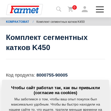
0
KOMPAKTOMAT
/
Комплект сегментных катков K450
Назад
на
сайт
Комплект сегментных
Фармет-
катков K450
шоп
Мои
машины
Код продукта:
8000755-90005
К
Данная деталь также применяется и для
Чтобы сайт работал так, как вы привыкли
скачиванию
следующего оборудования:
(согласие на cookies)
Мы заботимся о том, чтобы ваш опыт покупок был
KOMPAKTOMAT
максимально удобным. Чтобы вы быстро находили на
Контакты
нашем сайте то, что ищете, тратили меньше времени на