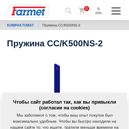
0
KOMPAKTOMAT
/
Пружина CC/K500NS-2
Назад
на
сайт
Пружина CC/K500NS-2
Фармет-
шоп
Мои
машины
К
Чтобы сайт работал так, как вы привыкли
скачиванию
(согласие на cookies)
Мы заботимся о том, чтобы ваш опыт покупок был
максимально удобным. Чтобы вы быстро находили на
Контакты
нашем сайте то, что ищете, тратили меньше времени на