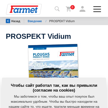
0
Назад
Введение
/
PROSPEKT Vidium
Назад
на
сайт
PROSPEKT Vidium
Фармет-
шоп
Мои
машины
К
Чтобы сайт работал так, как вы привыкли
скачиванию
(согласие на cookies)
Мы заботимся о том, чтобы ваш опыт покупок был
максимально удобным. Чтобы вы быстро находили на
Контакты
нашем сайте то, что ищете, тратили меньше времени на