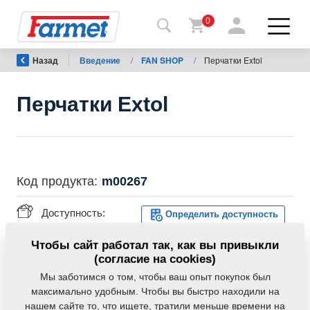
0
Назад
Введение
/
FAN SHOP
/
Перчатки Extol
Назад
на
сайт
Перчатки Extol
Фармет-
шоп
Мои
Код продукта:
m00267
машины
Доступность:
Определить доступность
К
Вес:
0,0000 Кг
Чтобы сайт работал так, как вы привыкли
скачиванию
(согласие на cookies)
Мы заботимся о том, чтобы ваш опыт покупок был
максимально удобным. Чтобы вы быстро находили на
Контакты
нашем сайте то, что ищете, тратили меньше времени на