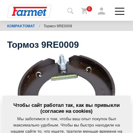
0
KOMPAKTOMAT
/
Тормоз 9RE0009
Назад
на
сайт
Тормоз 9RE0009
Фармет-
шоп
Мои
машины
К
Чтобы сайт работал так, как вы привыкли
скачиванию
(согласие на cookies)
Мы заботимся о том, чтобы ваш опыт покупок был
максимально удобным. Чтобы вы быстро находили на
Контакты
нашем сайте то, что ищете, тратили меньше времени на