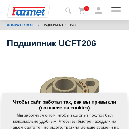
0
KOMPAKTOMAT
/
Подшипник UCFT206
Назад
на
сайт
Подшипник UCFT206
Фармет-
шоп
Мои
машины
К
Чтобы сайт работал так, как вы привыкли
скачиванию
(согласие на cookies)
Мы заботимся о том, чтобы ваш опыт покупок был
максимально удобным. Чтобы вы быстро находили на
Контакты
нашем сайте то, что ищете, тратили меньше времени на