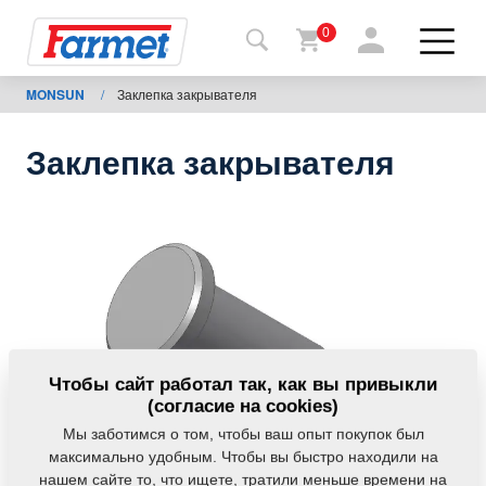
0
MONSUN
/
Заклепка закрывателя
Назад
на
сайт
Заклепка закрывателя
Фармет-
шоп
Мои
машины
К
Чтобы сайт работал так, как вы привыкли
скачиванию
(согласие на cookies)
Мы заботимся о том, чтобы ваш опыт покупок был
максимально удобным. Чтобы вы быстро находили на
Контакты
нашем сайте то, что ищете, тратили меньше времени на