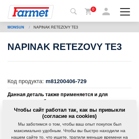
0
MONSUN
/
NAPINAK RETEZOVY TE3
Назад
на
сайт
NAPINAK RETEZOVY TE3
Фармет-
шоп
Мои
Код продукта:
m81200406-729
машины
Данная деталь также применяется и для
следующего оборудования:
К
Чтобы сайт работал так, как вы привыкли
MONSUN
скачиванию
(согласие на cookies)
Мы заботимся о том, чтобы ваш опыт покупок был
Вес:
0,3675 Кг
максимально удобным. Чтобы вы быстро находили на
Контакты
нашем сайте то, что ищете, тратили меньше времени на