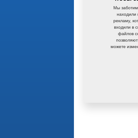
Мы заботим
находили 
рекламу, ко
входили в 
файлов co
позволяют
можете измен