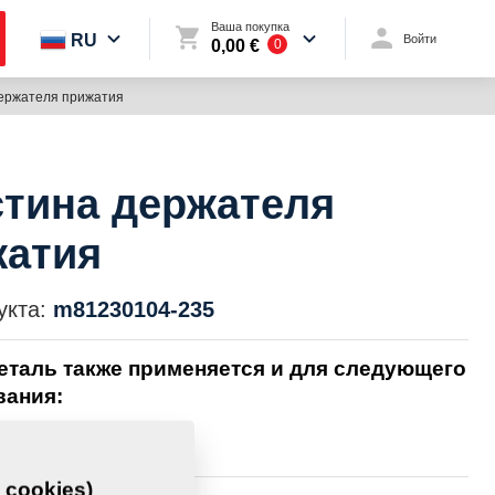
Ваша покупка
RU
Войти
0,00 €
0
ержателя прижатия
тина держателя
жатия
укта:
m81230104-235
еталь также применяется и для следующего
вания:
 cookies)