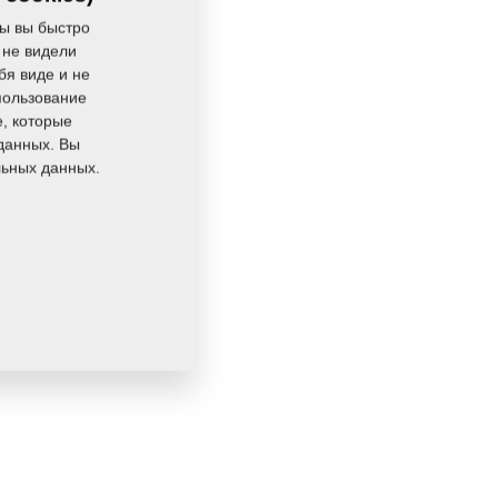
0,1600 Кг
ы вы быстро
 не видели
бя виде и не
пользование
e, которые
данных. Вы
льных данных.