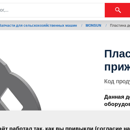
Запчасти для сельскохозяйственных машин
/
MONSUN
/
Пластина д
Плас
при
Код прод
Данная д
оборудо
MONSUN
йт работал так, как вы привыкли (согласие на