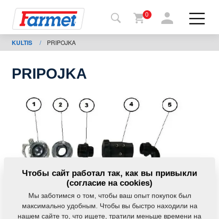
0
KULTIS
/
PRIPOJKA
Назад
на
сайт
PRIPOJKA
Фармет-
шоп
Мои
машины
К
Чтобы сайт работал так, как вы привыкли
скачиванию
(согласие на cookies)
Мы заботимся о том, чтобы ваш опыт покупок был
максимально удобным. Чтобы вы быстро находили на
Контакты
нашем сайте то, что ищете, тратили меньше времени на