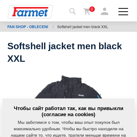
0
FAN SHOP - OBLECENI
/
Softshell jacket men black XXL
Назад
на
сайт
Softshell jacket men black
Фармет-
XXL
шоп
Мои
машины
К
Чтобы сайт работал так, как вы привыкли
скачиванию
(согласие на cookies)
Мы заботимся о том, чтобы ваш опыт покупок был
максимально удобным. Чтобы вы быстро находили на
Контакты
нашем сайте то, что ищете, тратили меньше времени на