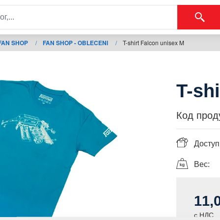
FAN SHOP
/
FAN SHOP - OBLECENI
/
T-shirt Falcon unisex M
T-sh
Код прод
Доступ
Вес:
11,
с НДС