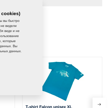
 cookies)
ы вы быстро
 не видели
бя виде и не
пользование
e, которые
ить:
данных. Вы
льных данных.
›
T-shirt Falcon unisex XL