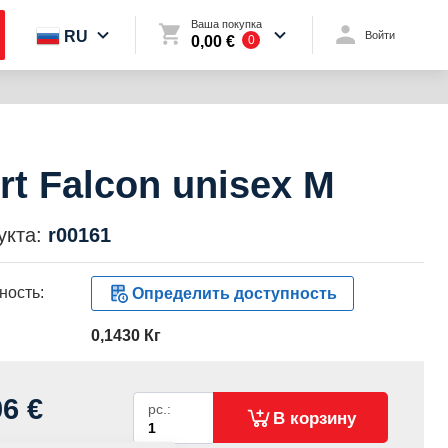
Ваша покупка
RU
Войти
0,00 €
0
irt Falcon unisex M
укта:
r00161
ность:
Определить доступность
0,1430 Кг
06 €
pc.:
В корзину