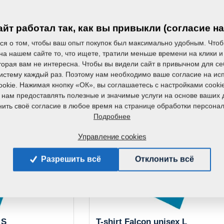
йт работал так, как вы привыкли (согласие на
ся о том, чтобы ваш опыт покупок был максимально удобным. Чтоб
на нашем сайте то, что ищете, тратили меньше времени на клики и
торая вам не интересна. Чтобы вы видели сайт в привычном для се
систему каждый раз. Поэтому нам необходимо ваше согласие на ис
okie. Нажимая кнопку «ОК», вы соглашаетесь с настройками cooki
к данному продукту также докуп
 нам предоставлять полезные и значимые услуги на основе ваших 
ить своё согласие в любое время на странице обработки персона
Подробнее
Управление cookies
Разрешить всё
Отклонить всё
 S
T-shirt Falcon unisex L