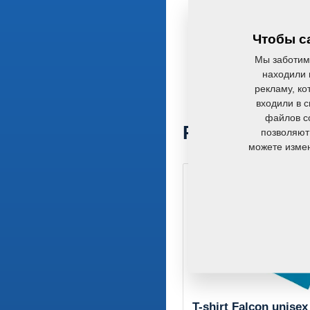
Чтобы са
Мы заботим
находили 
рекламу, ко
входили в 
файлов co
Рекомендуем 
позволяют
можете измен
T-shirt Falcon unisex