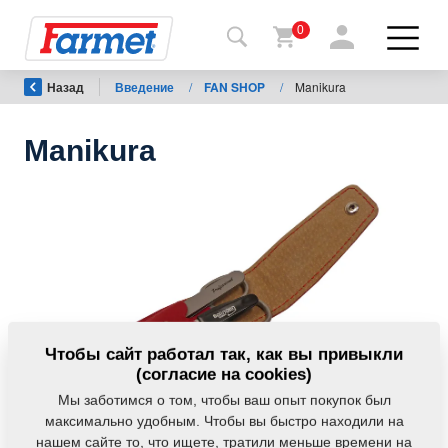
0
Назад
Введение
/
FAN SHOP
/
Manikura
Назад
на
сайт
Manikura
Фармет-
шоп
Мои
машины
К
Чтобы сайт работал так, как вы привыкли
скачиванию
(согласие на cookies)
Мы заботимся о том, чтобы ваш опыт покупок был
максимально удобным. Чтобы вы быстро находили на
Контакты
нашем сайте то, что ищете, тратили меньше времени на