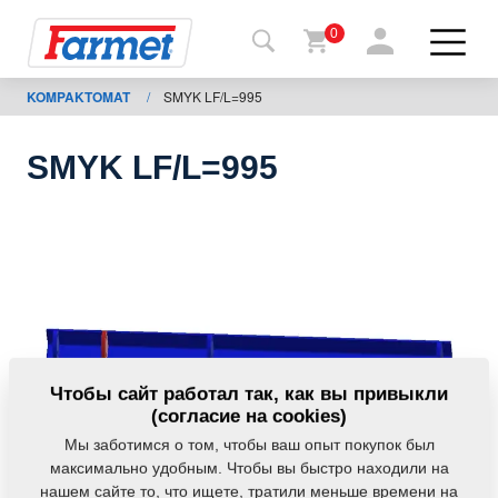
0
KOMPAKTOMAT
/
SMYK LF/L=995
Назад
на
сайт
SMYK LF/L=995
Фармет-
шоп
Мои
машины
К
Чтобы сайт работал так, как вы привыкли
скачиванию
(согласие на cookies)
Мы заботимся о том, чтобы ваш опыт покупок был
максимально удобным. Чтобы вы быстро находили на
Контакты
нашем сайте то, что ищете, тратили меньше времени на