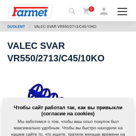
0
DUOLENT
/
VALEC SVAR VR550/2713/C45/10KO
Назад
на
сайт
VALEC SVAR
Фармет-
VR550/2713/C45/10KO
шоп
Мои
машины
К
Чтобы сайт работал так, как вы привыкли
скачиванию
(согласие на cookies)
Мы заботимся о том, чтобы ваш опыт покупок был
максимально удобным. Чтобы вы быстро находили на
Контакты
нашем сайте то, что ищете, тратили меньше времени на