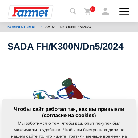
0
KOMPAKTOMAT
/
SADA FH/K300N/Dn5/2024
Назад
на
сайт
SADA FH/K300N/Dn5/2024
Фармет-
шоп
Мои
машины
К
Чтобы сайт работал так, как вы привыкли
скачиванию
(согласие на cookies)
Мы заботимся о том, чтобы ваш опыт покупок был
максимально удобным. Чтобы вы быстро находили на
Контакты
нашем сайте то, что ищете, тратили меньше времени на