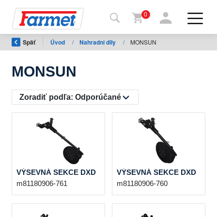
0
Späť
Úvod
/
Nahradni dily
/
MONSUN
Späť
na
web
MONSUN
Farmet
shop
Zoradiť podľa:
Odporúčané
Moje
stroje
Na
VÝSEVNÁ SEKCE DXD
VÝSEVNÁ SEKCE DXD
stiahnutie
m81180906-761
m81180906-760
Kontakty