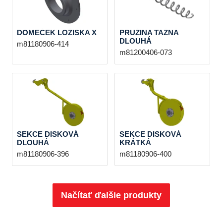
DOMEČEK LOŽISKA X
PRUŽINA TAŽNÁ
DLOUHÁ
m81180906-414
m81200406-073
SEKCE DISKOVÁ
SEKCE DISKOVÁ
DLOUHÁ
KRÁTKÁ
m81180906-396
m81180906-400
Načítať ďalšie produkty