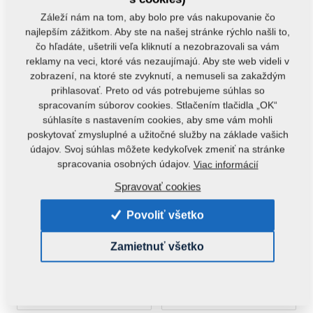
SEKCE
m81180906-763
Záleží nám na tom, aby bolo pre vás nakupovanie čo
m81180906-068
najlepším zážitkom. Aby ste na našej stránke rýchlo našli to,
čo hľadáte, ušetrili veľa kliknutí a nezobrazovali sa vám
reklamy na veci, ktoré vás nezaujímajú. Aby ste web videli v
zobrazení, na ktoré ste zvyknutí, a nemuseli sa zakaždým
prihlasovať. Preto od vás potrebujeme súhlas so
spracovaním súborov cookies. Stlačením tlačidla „OK“
súhlasíte s nastavením cookies, aby sme vám mohli
poskytovať zmysluplné a užitočné služby na základe vašich
PŘÍTLAČNÉ KOLEČKO
PŘÍTLAČNÉ KOLO
údajov. Svoj súhlas môžete kedykoľvek zmeniť na stránke
m81180906-762
m81200406-420
spracovania osobných údajov.
Viac informácií
Spravovať cookies
Povoliť všetko
Zamietnuť všetko
DRŽÁK
DRŽÁK
PŘÍTLAKOVÉHO L
PŘÍTLAKOVÉHO P
m81180906-652
m81180906-653