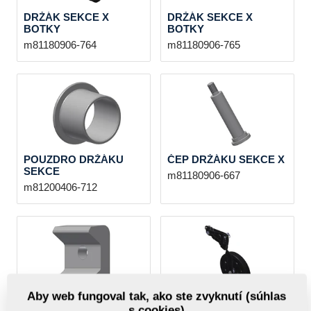
DRŽÁK SEKCE X
DRŽÁK SEKCE X
BOTKY
BOTKY
m81180906-764
m81180906-765
POUZDRO DRŽÁKU
ČEP DRŽÁKU SEKCE X
SEKCE
m81180906-667
m81200406-712
Aby web fungoval tak, ako ste zvyknutí (súhlas
UCHÝT DRŽÁKU
PŘÍTLAKOVÉ KOLO
s cookies)