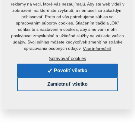
reklamy na veci, ktoré vás nezaujímajú. Aby ste web videli v
zobrazení, na ktoré ste zvyknutí, a nemuseli sa zakaždým
prihlasovať. Preto od vás potrebujeme súhlas so
spracovaním súborov cookies. Stlačením tlačidla „OK“
súhlasíte s nastavením cookies, aby sme vám mohli
poskytovať zmysluplné a užitočné služby na základe vašich
údajov. Svoj súhlas môžete kedykoľvek zmeniť na stránke
Kód produktu:
20089ND
spracovania osobných údajov.
Viac informácií
Tento diel je použiteľný aj pre nasledovné stroje:
Spravovať cookies
KOMPAKTOMAT
Povoliť všetko
Hmotnosť:
11,5230 Kg
Zamietnuť všetko