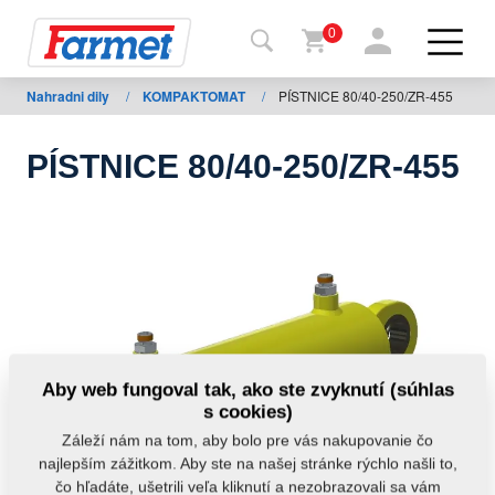
0
Nahradni dily
/
KOMPAKTOMAT
/
PÍSTNICE 80/40-250/ZR-455
Späť
na
web
PÍSTNICE 80/40-250/ZR-455
Farmet
shop
Moje
stroje
Na
Aby web fungoval tak, ako ste zvyknutí (súhlas
stiahnutie
s cookies)
Záleží nám na tom, aby bolo pre vás nakupovanie čo
najlepším zážitkom. Aby ste na našej stránke rýchlo našli to,
Kontakty
čo hľadáte, ušetrili veľa kliknutí a nezobrazovali sa vám