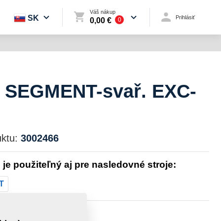
Váš nákup
SK
Prihlásiť
0,00 €
0
 SEGMENT-svař. EXC-
ktu:
3002466
l je použiteľný aj pre nasledovné stroje:
T
sť:
0,5050 Kg