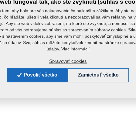
web fungoval tak, ako ste zvyknutí (súhlas s coo
 tom, aby bolo pre vás nakupovanie čo najlepším zážitkom. Aby ste na
to, čo hľadáte, ušetrili veľa kliknutí a nezobrazovali sa vám reklamy na v
ú. Aby ste web videli v zobrazení, na ktoré ste zvyknutí, a nemuseli 
Preto od vás potrebujeme súhlas so spracovaním súborov cookies. Stla
e s nastavením cookies, aby sme vám mohli poskytovať zmysluplné a u
šich údajov. Svoj súhlas môžete kedykoľvek zmeniť na stránke spraco
Viac informácií
údajov.
Spravovať cookies
Povoliť všetko
Zamietnuť všetko