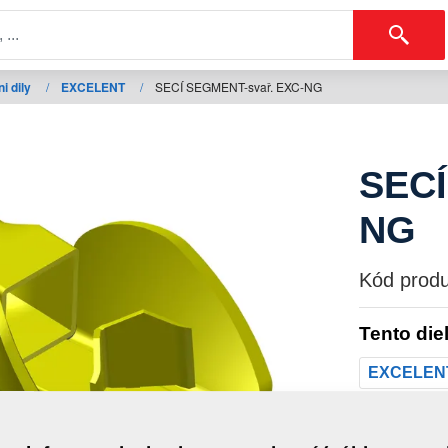
i dily
/
EXCELENT
/
SECÍ SEGMENT-svař. EXC-NG
SECÍ
NG
Kód produ
Tento die
EXCELEN
Hmotno