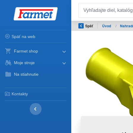
Späť
Úvod
/
Nahradn
Späť na web
Farmet shop
Moje stroje
Na stiahnutie
Kontakty