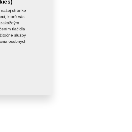
kies)
 našej stránke
eci, ktoré vás
sa zakaždým
čením tlačidla
žitočné služby
vania osobných