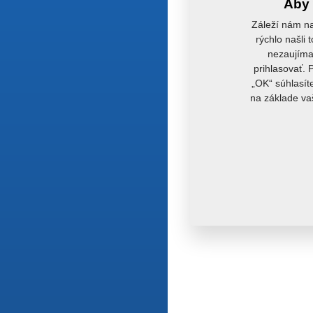
Aby 
Záleží nám na
rýchlo našli 
nezaujímaj
prihlasovať. 
„OK“ súhlasít
na základe va