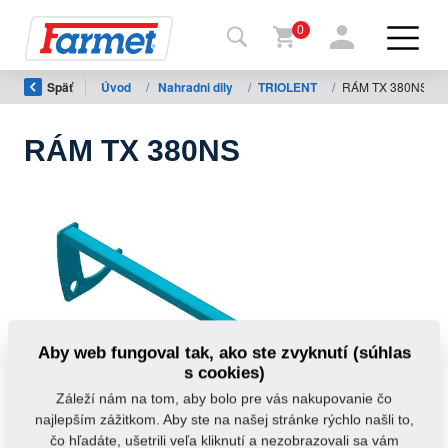
0
Späť
Úvod
/
Nahradni dily
/
TRIOLENT
/
RÁM TX 380NS
Späť
na
web
RÁM TX 380NS
Farmet
shop
Moje
stroje
Na
Aby web fungoval tak, ako ste zvyknutí (súhlas
stiahnutie
s cookies)
Záleží nám na tom, aby bolo pre vás nakupovanie čo
najlepším zážitkom. Aby ste na našej stránke rýchlo našli to,
Kontakty
čo hľadáte, ušetrili veľa kliknutí a nezobrazovali sa vám