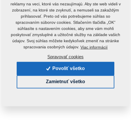
reklamy na veci, ktoré vás nezaujímajú. Aby ste web videli v
zobrazení, na ktoré ste zvyknutí, a nemuseli sa zakaždým
prihlasovať. Preto od vás potrebujeme súhlas so
spracovaním súborov cookies. Stlačením tlačidla „OK“
súhlasíte s nastavením cookies, aby sme vám mohli
poskytovať zmysluplné a užitočné služby na základe vašich
údajov. Svoj súhlas môžete kedykoľvek zmeniť na stránke
Kód produktu:
3007913
spracovania osobných údajov.
Viac informácií
Tento diel je použiteľný aj pre nasledovné stroje:
Spravovať cookies
DUOLENT
TRIOLENT
Povoliť všetko
Hmotnosť:
59,7050 Kg
Zamietnuť všetko