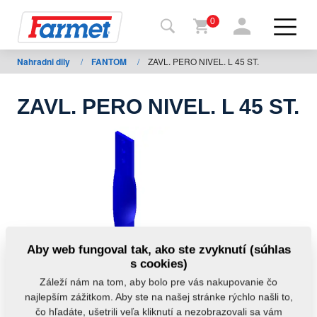
0
Nahradni dily
/
FANTOM
/
ZAVL. PERO NIVEL. L 45 ST.
Späť
na
web
ZAVL. PERO NIVEL. L 45 ST.
Farmet
shop
Moje
stroje
Na
Aby web fungoval tak, ako ste zvyknutí (súhlas
stiahnutie
s cookies)
Záleží nám na tom, aby bolo pre vás nakupovanie čo
najlepším zážitkom. Aby ste na našej stránke rýchlo našli to,
Kontakty
čo hľadáte, ušetrili veľa kliknutí a nezobrazovali sa vám