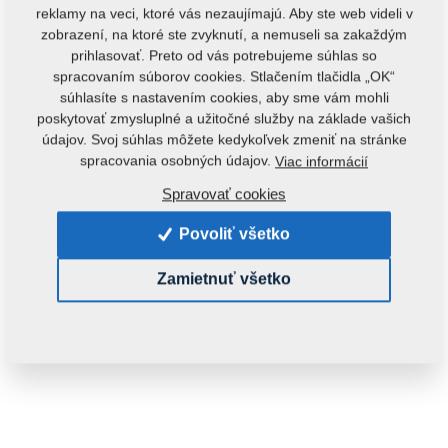
reklamy na veci, ktoré vás nezaujímajú. Aby ste web videli v
zobrazení, na ktoré ste zvyknutí, a nemuseli sa zakaždým
prihlasovať. Preto od vás potrebujeme súhlas so
spracovaním súborov cookies. Stlačením tlačidla „OK“
súhlasíte s nastavením cookies, aby sme vám mohli
poskytovať zmysluplné a užitočné služby na základe vašich
údajov. Svoj súhlas môžete kedykoľvek zmeniť na stránke
Kód produktu:
4006838
spracovania osobných údajov.
Viac informácií
Tento diel je použiteľný aj pre nasledovné stroje:
Spravovať cookies
FANTOM
Povoliť všetko
Hmotnosť:
3,0190 Kg
Zamietnuť všetko