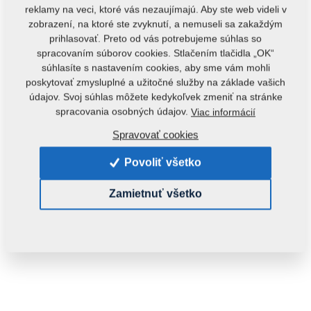
reklamy na veci, ktoré vás nezaujímajú. Aby ste web videli v
zobrazení, na ktoré ste zvyknutí, a nemuseli sa zakaždým
prihlasovať. Preto od vás potrebujeme súhlas so
spracovaním súborov cookies. Stlačením tlačidla „OK“
súhlasíte s nastavením cookies, aby sme vám mohli
poskytovať zmysluplné a užitočné služby na základe vašich
údajov. Svoj súhlas môžete kedykoľvek zmeniť na stránke
spracovania osobných údajov.
Viac informácií
Kód produktu:
4007766
Spravovať cookies
Tento diel je použiteľný aj pre nasledovné stroje:
Povoliť všetko
DISKOMAT
Zamietnuť všetko
Hmotnosť:
0,6740 Kg