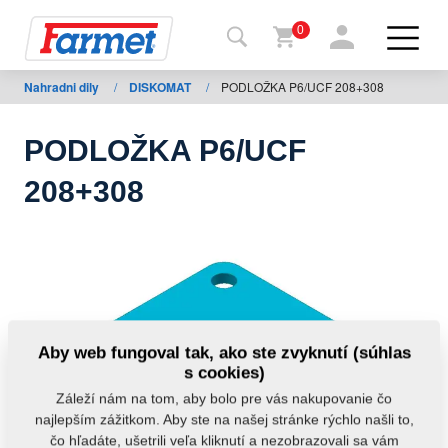
0
Nahradni dily
/
DISKOMAT
/
PODLOŽKA P6/UCF 208+308
Späť
na
web
PODLOŽKA P6/UCF
Farmet
208+308
shop
Moje
stroje
Na
Aby web fungoval tak, ako ste zvyknutí (súhlas
stiahnutie
s cookies)
Záleží nám na tom, aby bolo pre vás nakupovanie čo
najlepším zážitkom. Aby ste na našej stránke rýchlo našli to,
Kontakty
čo hľadáte, ušetrili veľa kliknutí a nezobrazovali sa vám