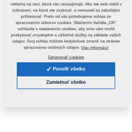
reklamy na veci, ktoré vás nezaujímajú. Aby ste web videli v
zobrazení, na ktoré ste zvyknutí, a nemuseli sa zakaždým
prihlasovať. Preto od vás potrebujeme súhlas so
spracovaním súborov cookies. Stlačením tlačidla „OK“
súhlasíte s nastavením cookies, aby sme vám mohli
poskytovať zmysluplné a užitočné služby na základe vašich
údajov. Svoj súhlas môžete kedykoľvek zmeniť na stránke
Kód produktu:
8000647-40267
spracovania osobných údajov.
Viac informácií
Tento diel je použiteľný aj pre nasledovné stroje:
Spravovať cookies
DISKER
Povoliť všetko
Hmotnosť:
1,1000 Kg
Zamietnuť všetko