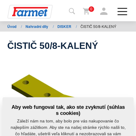
0
Úvod
/
Nahradni dily
/
DISKER
/
ČISTIČ 50/8-KALENÝ
Späť
na
web
ČISTIČ 50/8-KALENÝ
Farmet
shop
Moje
stroje
Na
Aby web fungoval tak, ako ste zvyknutí (súhlas
stiahnutie
s cookies)
Záleží nám na tom, aby bolo pre vás nakupovanie čo
najlepším zážitkom. Aby ste na našej stránke rýchlo našli to,
Kontakty
čo hľadáte, ušetrili veľa kliknutí a nezobrazovali sa vám