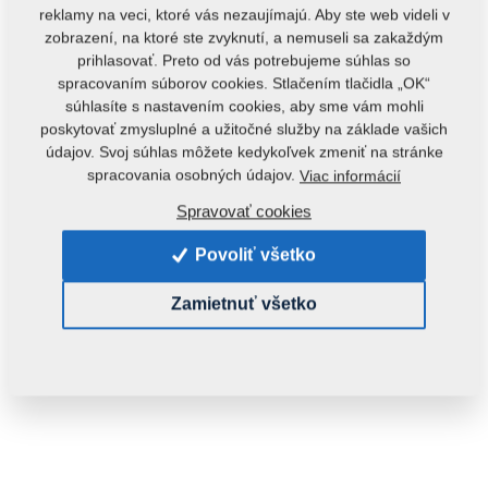
reklamy na veci, ktoré vás nezaujímajú. Aby ste web videli v
zobrazení, na ktoré ste zvyknutí, a nemuseli sa zakaždým
prihlasovať. Preto od vás potrebujeme súhlas so
spracovaním súborov cookies. Stlačením tlačidla „OK“
súhlasíte s nastavením cookies, aby sme vám mohli
poskytovať zmysluplné a užitočné služby na základe vašich
údajov. Svoj súhlas môžete kedykoľvek zmeniť na stránke
spracovania osobných údajov.
Viac informácií
Kód produktu:
9003585
Spravovať cookies
Tento diel je použiteľný aj pre nasledovné stroje:
Povoliť všetko
KOMPAKTOMAT
Zamietnuť všetko
Hmotnosť:
2,9500 Kg