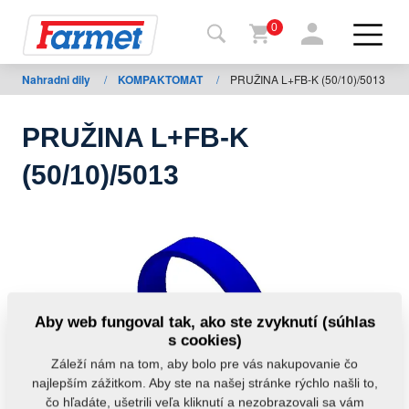
0
Nahradni dily
/
KOMPAKTOMAT
/
PRUŽINA L+FB-K (50/10)/5013
Späť
na
web
PRUŽINA L+FB-K
Farmet
(50/10)/5013
shop
Moje
stroje
Na
Aby web fungoval tak, ako ste zvyknutí (súhlas
stiahnutie
s cookies)
Záleží nám na tom, aby bolo pre vás nakupovanie čo
najlepším zážitkom. Aby ste na našej stránke rýchlo našli to,
Kontakty
čo hľadáte, ušetrili veľa kliknutí a nezobrazovali sa vám