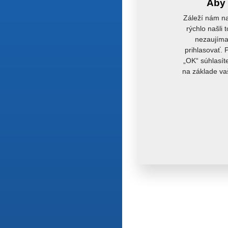
Aby 
Záleží nám na
rýchlo našli 
nezaujímaj
prihlasovať. 
„OK“ súhlasít
na základe va