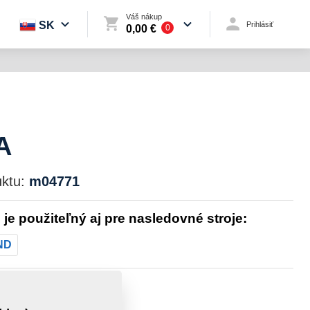
Váš nákup
SK
Prihlásiť
0,00 €
0
A
ktu:
m04771
l je použiteľný aj pre nasledovné stroje:
ND
sť:
1,9580 Kg