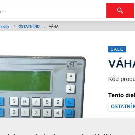
i dily
/
OSTATNÍ ND
/
VÁHA
SALE
VÁH
Kód produ
Tento die
OSTATNÍ 
Hmotno