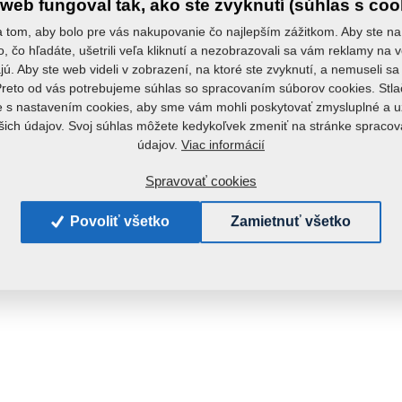
web fungoval tak, ako ste zvyknutí (súhlas s coo
 tom, aby bolo pre vás nakupovanie čo najlepším zážitkom. Aby ste na
to, čo hľadáte, ušetrili veľa kliknutí a nezobrazovali sa vám reklamy na v
ú. Aby ste web videli v zobrazení, na ktoré ste zvyknutí, a nemuseli 
Preto od vás potrebujeme súhlas so spracovaním súborov cookies. Stla
e s nastavením cookies, aby sme vám mohli poskytovať zmysluplné a u
šich údajov. Svoj súhlas môžete kedykoľvek zmeniť na stránke spraco
Viac informácií
údajov.
Spravovať cookies
Povoliť všetko
Zamietnuť všetko