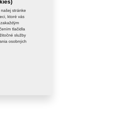
kies)
 našej stránke
eci, ktoré vás
sa zakaždým
čením tlačidla
žitočné služby
vania osobných