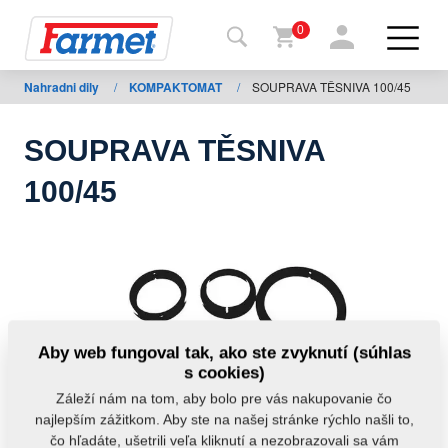
0
Nahradni dily
/
KOMPAKTOMAT
/
SOUPRAVA TĚSNIVA 100/45
Späť
na
web
SOUPRAVA TĚSNIVA
Farmet
100/45
shop
Moje
stroje
Na
Aby web fungoval tak, ako ste zvyknutí (súhlas
stiahnutie
s cookies)
Záleží nám na tom, aby bolo pre vás nakupovanie čo
najlepším zážitkom. Aby ste na našej stránke rýchlo našli to,
Kontakty
čo hľadáte, ušetrili veľa kliknutí a nezobrazovali sa vám