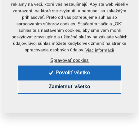
reklamy na veci, ktoré vás nezaujímajú. Aby ste web videli v
zobrazení, na ktoré ste zvyknutí, a nemuseli sa zakaždým
prihlasovať. Preto od vás potrebujeme súhlas so
spracovaním súborov cookies. Stlačením tlačidla „OK“
súhlasíte s nastavením cookies, aby sme vám mohli
poskytovať zmysluplné a užitočné služby na základe vašich
údajov. Svoj súhlas môžete kedykoľvek zmeniť na stránke
spracovania osobných údajov.
Viac informácií
Kód produktu:
m05504
Spravovať cookies
Tento diel je použiteľný aj pre nasledovné stroje:
Povoliť všetko
KOMPAKTOMAT
GX
Zamietnuť všetko
Hmotnosť:
0,3000 Kg