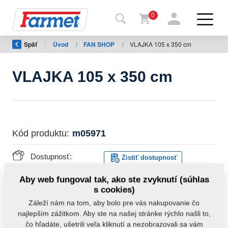
0
Späť
Úvod
/
FAN SHOP
/
VLAJKA 105 x 350 cm
Späť
na
web
VLAJKA 105 x 350 cm
Farmet
shop
Moje
Kód produktu:
m05971
stroje
Dostupnosť:
Zistiť dostupnosť
Na
Hmotnosť:
0,5600 Kg
Aby web fungoval tak, ako ste zvyknutí (súhlas
stiahnutie
s cookies)
Záleží nám na tom, aby bolo pre vás nakupovanie čo
najlepším zážitkom. Aby ste na našej stránke rýchlo našli to,
Kontakty
čo hľadáte, ušetrili veľa kliknutí a nezobrazovali sa vám