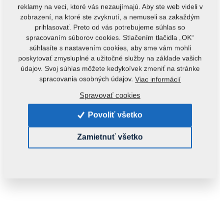
reklamy na veci, ktoré vás nezaujímajú. Aby ste web videli v
zobrazení, na ktoré ste zvyknutí, a nemuseli sa zakaždým
prihlasovať. Preto od vás potrebujeme súhlas so
spracovaním súborov cookies. Stlačením tlačidla „OK“
súhlasíte s nastavením cookies, aby sme vám mohli
poskytovať zmysluplné a užitočné služby na základe vašich
údajov. Svoj súhlas môžete kedykoľvek zmeniť na stránke
spracovania osobných údajov.
Viac informácií
Kód produktu:
m06785
Spravovať cookies
Tento diel je použiteľný aj pre nasledovné stroje:
Povoliť všetko
HX
Zamietnuť všetko
Hmotnosť:
0,0750 Kg