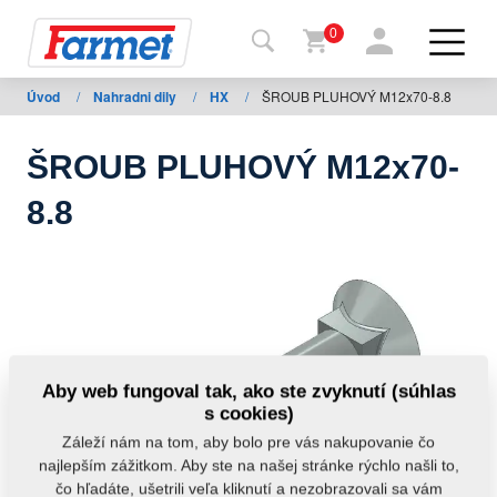
0
Úvod
/
Nahradni dily
/
HX
/
ŠROUB PLUHOVÝ M12x70-8.8
Späť
na
web
ŠROUB PLUHOVÝ M12x70-
Farmet
8.8
shop
Moje
stroje
Na
Aby web fungoval tak, ako ste zvyknutí (súhlas
stiahnutie
s cookies)
Záleží nám na tom, aby bolo pre vás nakupovanie čo
najlepším zážitkom. Aby ste na našej stránke rýchlo našli to,
Kontakty
čo hľadáte, ušetrili veľa kliknutí a nezobrazovali sa vám