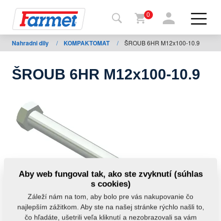
0
Nahradni dily
/
KOMPAKTOMAT
/
ŠROUB 6HR M12x100-10.9
Späť
na
web
ŠROUB 6HR M12x100-10.9
Farmet
shop
Moje
stroje
Na
Aby web fungoval tak, ako ste zvyknutí (súhlas
stiahnutie
s cookies)
Záleží nám na tom, aby bolo pre vás nakupovanie čo
najlepším zážitkom. Aby ste na našej stránke rýchlo našli to,
Kontakty
čo hľadáte, ušetrili veľa kliknutí a nezobrazovali sa vám