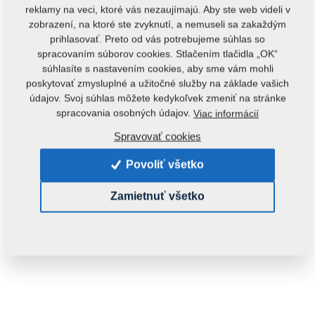
reklamy na veci, ktoré vás nezaujímajú. Aby ste web videli v
zobrazení, na ktoré ste zvyknutí, a nemuseli sa zakaždým
prihlasovať. Preto od vás potrebujeme súhlas so
spracovaním súborov cookies. Stlačením tlačidla „OK“
súhlasíte s nastavením cookies, aby sme vám mohli
poskytovať zmysluplné a užitočné služby na základe vašich
údajov. Svoj súhlas môžete kedykoľvek zmeniť na stránke
Kód produktu:
m11598
spracovania osobných údajov.
Viac informácií
Tento diel je použiteľný aj pre nasledovné stroje:
Spravovať cookies
KOMPAKTOMAT
Povoliť všetko
Hmotnosť:
0,1070 Kg
Zamietnuť všetko