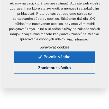
reklamy na veci, ktoré vás nezaujímajú. Aby ste web videli v
zobrazení, na ktoré ste zvyknutí, a nemuseli sa zakaždým
prihlasovať. Preto od vás potrebujeme súhlas so
spracovaním súborov cookies. Stlačením tlačidla „OK“
súhlasíte s nastavením cookies, aby sme vám mohli
poskytovať zmysluplné a užitočné služby na základe vašich
údajov. Svoj súhlas môžete kedykoľvek zmeniť na stránke
Kód produktu:
m14164
spracovania osobných údajov.
Viac informácií
Tento diel je použiteľný aj pre nasledovné stroje:
Spravovať cookies
KOMPAKTOMAT
Povoliť všetko
Hmotnosť:
0,0800 Kg
Zamietnuť všetko