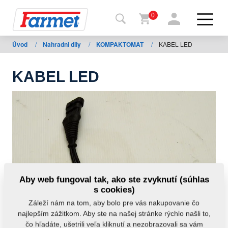
0
Úvod
/
Nahradni dily
/
KOMPAKTOMAT
/
KABEL LED
Späť
na
web
KABEL LED
Farmet
shop
Moje
stroje
Na
Aby web fungoval tak, ako ste zvyknutí (súhlas
stiahnutie
s cookies)
Záleží nám na tom, aby bolo pre vás nakupovanie čo
najlepším zážitkom. Aby ste na našej stránke rýchlo našli to,
Kontakty
čo hľadáte, ušetrili veľa kliknutí a nezobrazovali sa vám