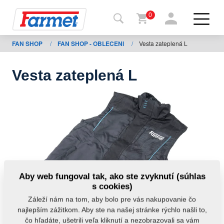
0
FAN SHOP
/
FAN SHOP - OBLECENI
/
Vesta zateplená L
Späť
na
web
Vesta zateplená L
Farmet
shop
Moje
stroje
Na
Aby web fungoval tak, ako ste zvyknutí (súhlas
stiahnutie
s cookies)
Záleží nám na tom, aby bolo pre vás nakupovanie čo
najlepším zážitkom. Aby ste na našej stránke rýchlo našli to,
Kontakty
čo hľadáte, ušetrili veľa kliknutí a nezobrazovali sa vám