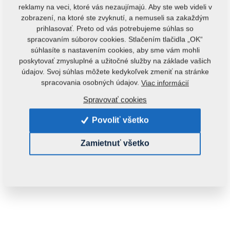
reklamy na veci, ktoré vás nezaujímajú. Aby ste web videli v
zobrazení, na ktoré ste zvyknutí, a nemuseli sa zakaždým
prihlasovať. Preto od vás potrebujeme súhlas so
spracovaním súborov cookies. Stlačením tlačidla „OK“
súhlasíte s nastavením cookies, aby sme vám mohli
poskytovať zmysluplné a užitočné služby na základe vašich
údajov. Svoj súhlas môžete kedykoľvek zmeniť na stránke
Kód produktu:
r00062
spracovania osobných údajov.
Viac informácií
Spravovať cookies
Dostupnosť:
Zistiť dostupnosť
Hmotnosť:
0,6350 Kg
Povoliť všetko
Zamietnuť všetko
61,43 €
ks:
Do košíka
s DPH