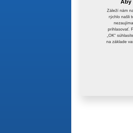
Aby 
Záleží nám na
rýchlo našli 
nezaujímaj
prihlasovať. 
„OK“ súhlasít
na základe va