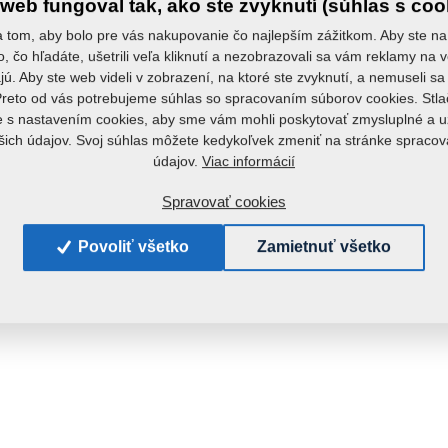
web fungoval tak, ako ste zvyknutí (súhlas s coo
 tom, aby bolo pre vás nakupovanie čo najlepším zážitkom. Aby ste na
to, čo hľadáte, ušetrili veľa kliknutí a nezobrazovali sa vám reklamy na v
ú. Aby ste web videli v zobrazení, na ktoré ste zvyknutí, a nemuseli 
Preto od vás potrebujeme súhlas so spracovaním súborov cookies. Stla
e s nastavením cookies, aby sme vám mohli poskytovať zmysluplné a u
šich údajov. Svoj súhlas môžete kedykoľvek zmeniť na stránke spraco
Viac informácií
údajov.
Spravovať cookies
Povoliť všetko
Zamietnuť všetko