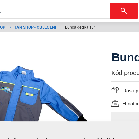
HOP
/
FAN SHOP - OBLECENI
/
Bunda dětská 134
Bund
Kód produ
Dostup
Hmotno
35,
s DPH