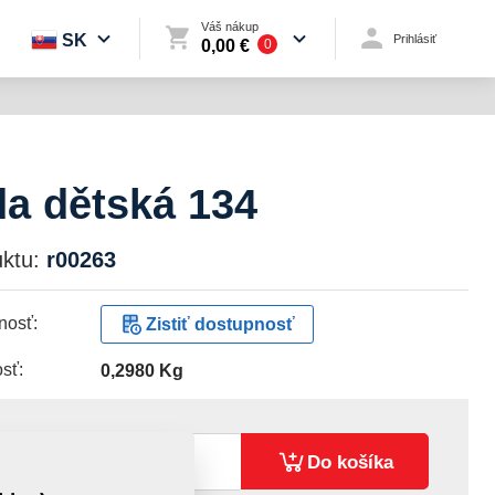
Váš nákup
SK
Prihlásiť
0,00 €
0
a dětská 134
ktu:
r00263
nosť:
Zistiť dostupnosť
sť:
0,2980 Kg
68 €
ks:
Do košíka