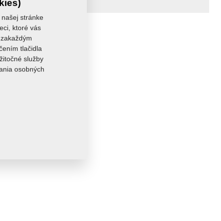
kies)
 našej stránke
eci, ktoré vás
sa zakaždým
čením tlačidla
žitočné služby
vania osobných