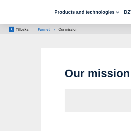
Products and technologies
DZT
Tillbaka
Farmet
/
Our mission
Our mission