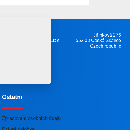
Jiřinková 276
farmet@farmet.cz
552 03 Česká Skalice
Czech republic
Ostatní
Zpracování osobních údajů
Právní doložka