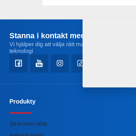
Stanna i kontakt med oss
Vi hjälper dig att välja rätt maskin eller
teknologi
Produkty
Zpracování půdy
Aplikace hnojiv