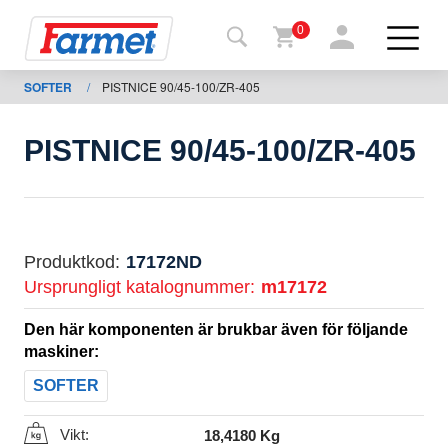
0
SOFTER
/
PISTNICE 90/45-100/ZR-405
Tillbaka
ll
webbsida
PISTNICE 90/45-100/ZR-405
Farmet
shop
Mina
Produktkod:
17172ND
maskiner
Ursprungligt katalognummer:
m17172
Den här komponenten är brukbar även för följande
För
maskiner:
nedladdning
SOFTER
Vikt:
18,4180 Kg
Kontakter