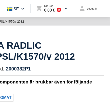
Ditt köp
SE
Logga in
0,00 €
0
SL/K1570/v 2012
A RADLIC
SL/K1570/v 2012
d:
2000382P1
omponenten är brukbar även för följande
:
TOMAT