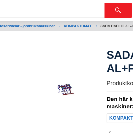
Reservdelar - jordbruksmaskiner
/
KOMPAKTOMAT
/
SADA RADLIC AL+P
SAD
AL+P
Produktko
Den här k
maskiner
KOMPAK