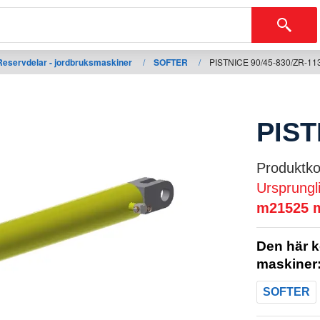
Reservdelar - jordbruksmaskiner
/
SOFTER
/
PISTNICE 90/45-830/ZR-11
PIST
Produktko
Ursprungl
m21525
Den här k
maskiner
SOFTER