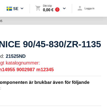
Ditt köp
SE
Logga in
0,00 €
0
35
NICE 90/45-830/ZR-1135
d:
21525ND
igt katalognummer:
m14955
9002987
m12345
omponenten är brukbar även för följande
: