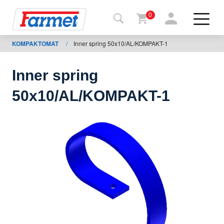
0
KOMPAKTOMAT
/
Inner spring 50x10/AL/KOMPAKT-1
Tillbaka
ll
webbsida
Inner spring
Farmet
50x10/AL/KOMPAKT-1
shop
Mina
maskiner
För
nedladdning
Kontakter