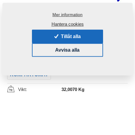
Mer information
Hantera cookies
Tillåt alla
Produktkod:
3000311
Avvisa alla
Den här komponenten är brukbar även för följande
maskiner:
KOMPAKTOMAT
Vikt:
32,0070 Kg