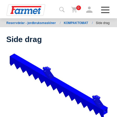
0
Reservdelar - jordbruksmaskiner
/
KOMPAKTOMAT
/
Side drag
Tillbaka
ll
webbsida
Side drag
Farmet
shop
Mina
maskiner
För
nedladdning
Kontakter