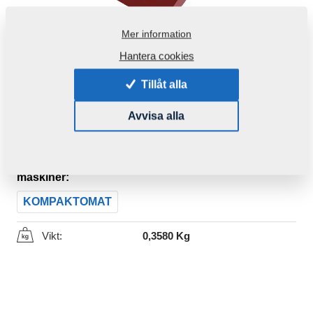
Mer information
Hantera cookies
Tillåt alla
Avvisa alla
Produktkod:
3001390ND
Den här komponenten är brukbar även för följande
maskiner:
KOMPAKTOMAT
Vikt:
0,3580 Kg