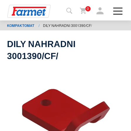
0
KOMPAKTOMAT
/
DILY NAHRADNI 3001390/CF/
Tillbaka
ll
webbsida
DILY NAHRADNI
Farmet
3001390/CF/
shop
Mina
maskiner
För
nedladdning
Kontakter