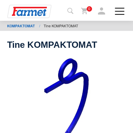
0
KOMPAKTOMAT
/
Tine KOMPAKTOMAT
Tillbaka
ll
webbsida
Tine KOMPAKTOMAT
Farmet
shop
Mina
maskiner
För
nedladdning
Kontakter