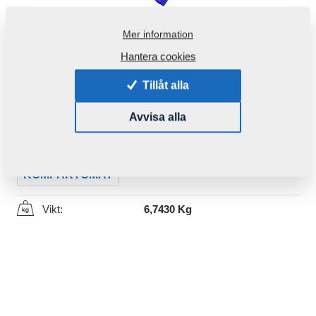
Mer information
Hantera cookies
Tillåt alla
Produktkod:
3003259
Avvisa alla
Den här komponenten är brukbar även för följande
maskiner:
KOMPAKTOMAT
Vikt:
6,7430 Kg