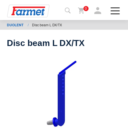
0
DUOLENT
/
Disc beam L DX/TX
Tillbaka
ll
webbsida
Disc beam L DX/TX
Farmet
shop
Mina
maskiner
För
nedladdning
Kontakter