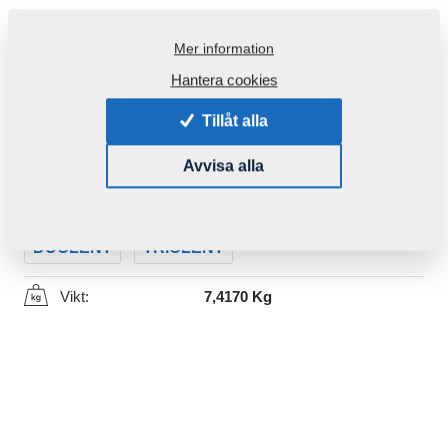
Mer information
Hantera cookies
Tillåt alla
Produktkod:
3006197
Avvisa alla
Den här komponenten är brukbar även för följande
maskiner:
DUOLENT
TRIOLENT
Vikt:
7,4170 Kg