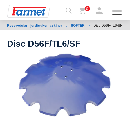
0
Reservdelar - jordbruksmaskiner
/
SOFTER
/
Disc D56F/TL6/SF
Tillbaka
ll
webbsida
Disc D56F/TL6/SF
Farmet
shop
Mina
maskiner
För
nedladdning
Kontakter