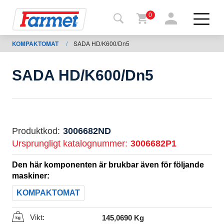
0
KOMPAKTOMAT
/
SADA HD/K600/Dn5
Tillbaka
ll
webbsida
SADA HD/K600/Dn5
Farmet
shop
Mina
Produktkod:
3006682ND
maskiner
Ursprungligt katalognummer:
3006682P1
Den här komponenten är brukbar även för följande
För
maskiner:
nedladdning
KOMPAKTOMAT
Vikt:
145,0690 Kg
Kontakter