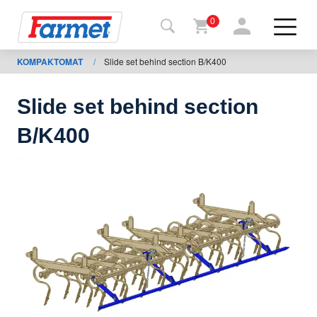
0
KOMPAKTOMAT
/
Slide set behind section B/K400
Tillbaka
ll
webbsida
Slide set behind section
Farmet
B/K400
shop
Mina
maskiner
För
nedladdning
Kontakter