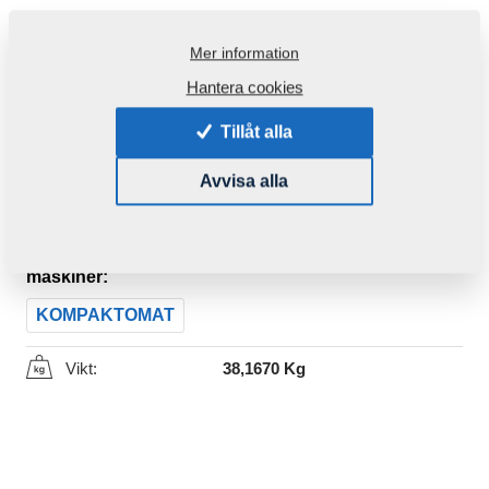
Mer information
Hantera cookies
Tillåt alla
Avvisa alla
Produktkod:
3007309ND
Den här komponenten är brukbar även för följande
maskiner:
KOMPAKTOMAT
Vikt:
38,1670 Kg