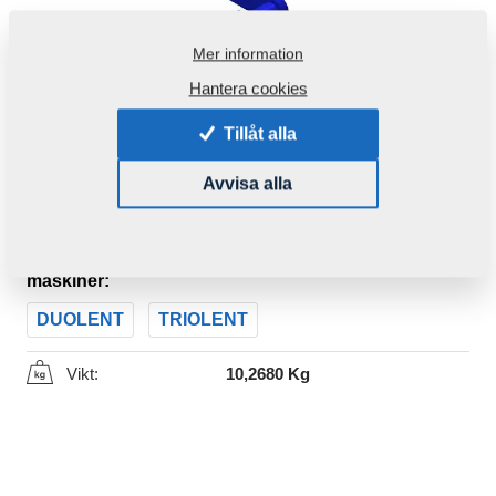
Mer information
Hantera cookies
Tillåt alla
Avvisa alla
Produktkod:
3008585
Den här komponenten är brukbar även för följande
maskiner:
DUOLENT
TRIOLENT
Vikt:
10,2680 Kg