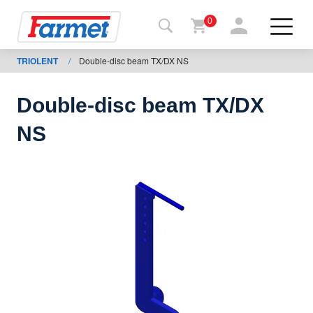
0
TRIOLENT
/
Double-disc beam TX/DX NS
Tillbaka
ll
webbsida
Double-disc beam TX/DX
Farmet
NS
shop
Mina
maskiner
För
nedladdning
Kontakter