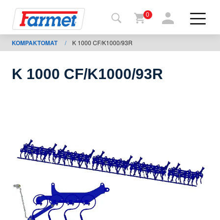
0
KOMPAKTOMAT
/
K 1000 CF/K1000/93R
Tillbaka
ll
webbsida
K 1000 CF/K1000/93R
Farmet
shop
Mina
maskiner
För
nedladdning
Kontakter