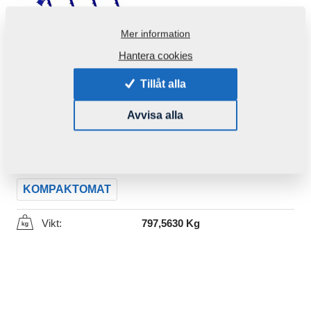
Mer information
Hantera cookies
Tillåt alla
Produktkod:
3009600
Avvisa alla
Ursprungligt katalognummer:
3004091
Den här komponenten är brukbar även för följande
maskiner:
KOMPAKTOMAT
Vikt:
797,5630 Kg